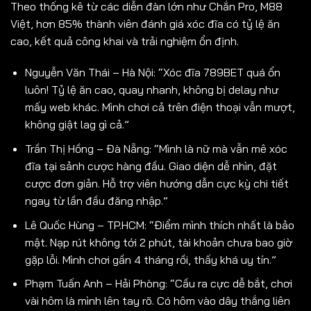
Theo thống kê từ các diễn đàn lớn như Chắn Pro, M88
Việt, hơn 85% thành viên đánh giá xóc đĩa có tỷ lệ ăn
cao, kết quả công khai và trải nghiệm ổn định.
Nguyễn Văn Thái – Hà Nội: “Xóc đĩa 789BET quá ổn
luôn! Tỷ lệ ăn cao, quay nhanh, không bị delay như
mấy web khác. Mình chơi cả trên điện thoại vẫn mượt,
không giật lag gì cả.”
Trần Thị Hồng – Đà Nẵng: “Mình là nữ mà vẫn mê xóc
đĩa tại sảnh cược hàng đầu. Giao diện dễ nhìn, đặt
cược đơn giản. Hỗ trợ viên hướng dẫn cực kỳ chi tiết
ngay từ lần đầu đăng nhập.”
Lê Quốc Hùng – TP.HCM: “Điểm mình thích nhất là bảo
mật. Nạp rút không tới 2 phút, tài khoản chưa bao giờ
gặp lỗi. Mình chơi gần 4 tháng rồi, thấy khá uy tín.”
Phạm Tuấn Anh – Hải Phòng: “Cầu ra cực dễ bắt, chơi
vài hôm là mình lên tay rõ. Có hôm vào dây thắng liên