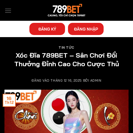
Bỏ
qua
nội
dung
ĐĂNG KÝ
ĐĂNG NHẬP
TIN TỨC
Xóc Đĩa 789BET – Sân Chơi Đổi
Thưởng Đỉnh Cao Cho Cược Thủ
ĐĂNG VÀO
THÁNG 12 16, 2025
BỞI
ADMIN
16
Th12