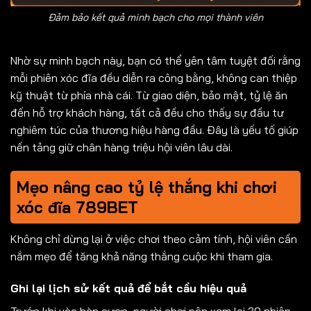
Đảm bảo kết quả minh bạch cho mọi thành viên
Nhờ sự minh bạch này, bạn có thể yên tâm tuyệt đối rằng
mỗi phiên xóc đĩa đều diễn ra công bằng, không can thiệp
kỹ thuật từ phía nhà cái. Từ giao diện, bảo mật, tỷ lệ ăn
đến hỗ trợ khách hàng, tất cả đều cho thấy sự đầu tư
nghiêm túc của thương hiệu hàng đầu. Đây là yếu tố giúp
nền tảng giữ chân hàng triệu hội viên lâu dài.
Mẹo nâng cao tỷ lệ thắng khi chơi
xóc đĩa 789BET
Không chỉ dừng lại ở việc chơi theo cảm tính, hội viên cần
nắm mẹo để tăng khả năng thắng cuộc khi tham gia.
Ghi lại lịch sử kết quả để bắt cầu hiệu quả
Trước khi vào bàn cược, người chơi nên xem lại 20 phiên