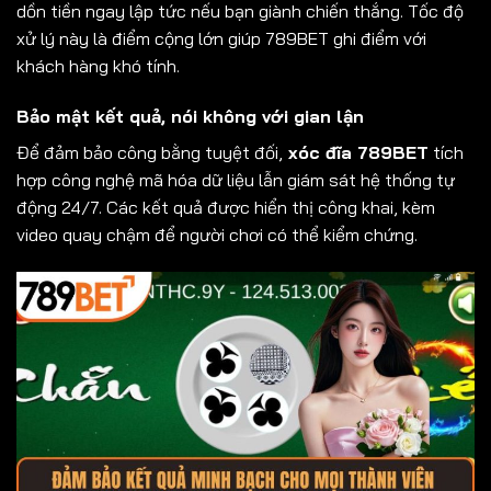
dồn tiền ngay lập tức nếu bạn giành chiến thắng. Tốc độ
xử lý này là điểm cộng lớn giúp 789BET ghi điểm với
khách hàng khó tính.
Bảo mật kết quả, nói không với gian lận
Để đảm bảo công bằng tuyệt đối,
xóc đĩa 789BET
tích
hợp công nghệ mã hóa dữ liệu lẫn giám sát hệ thống tự
động 24/7. Các kết quả được hiển thị công khai, kèm
video quay chậm để người chơi có thể kiểm chứng.