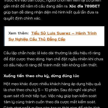
gần nhất để nắm rõ cầu đang diễn ra.
Xóc đĩa 789BET
giúp bạn dễ dàng nhận diện mô hình kết quả lẫn đưa ra
quyết định chính xác.
Xem thêm:
Tiểu Sử Luis Suarez – Hành Trình
Sự Nghiệp Cầu Thủ Đẳng Cấp
Cầu lặp chẵn hoặc lẻ kéo dài thường là dấu hiệu rõ ràng
để đặt cược theo dòng. Hạn chế đặt ngẫu nhiên khi chưa
có dấu hiệu rõ ràng để tránh mất tiền không cần thiết.
Xuống tiền theo chu kỳ, dừng đúng lúc
Một mẹo khác được nhiều khách hàng áp dụng hiệu quả
là chơi theo chu kỳ 5 – 10 phiên. Sau đó nghỉ vài phút
quan sát rồi mới tiếp tục. Việc này giúp bạn kiểm soát
tâm lý cùng tránh cuốn theo đà cược mất kiểm soát.
Cách chơi ngắt quãng còn tạo ra thời gian để phân tích