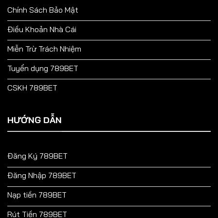
Chính Sách Bảo Mật
Điều Khoản Nhà Cái
Miễn Trừ Trách Nhiệm
Tuyển dụng 789BET
CSKH 789BET
HƯỚNG DẪN
Đăng Ký 789BET
Đăng Nhập 789BET
Nạp tiền 789BET
Rút Tiền 789BET