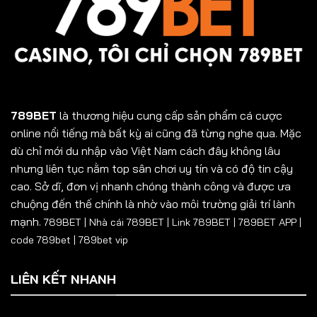
789BET
là thương hiệu cung cấp sản phẩm cá cược
online nổi tiếng mà bất kỳ ai cũng đã từng nghe qua. Mặc
dù chỉ mới du nhập vào Việt Nam cách đây không lâu
nhưng liên tục nằm top sân chơi uy tín và có độ tin cậy
cao. Sở dĩ, đơn vị nhanh chóng thành công và được ưa
chuộng đến thế chính là nhờ vào môi trường giải trí lành
mạnh.
789BET | Nhà cái 789BET | Link 789BET | 789BET APP |
code 789bet | 789bet vip
LIÊN KẾT NHANH