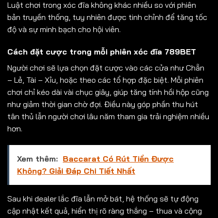
Luật chơi trong xóc đĩa không khác nhiều so với phiên
bản truyền thống, tuy nhiên được tinh chỉnh để tăng tốc
độ và sự minh bạch cho hội viên.
Cách đặt cược trong mỗi phiên xóc đĩa 789BET
Người chơi sẽ lựa chọn đặt cược vào các cửa như Chẵn
– Lẻ, Tài – Xỉu, hoặc theo các tổ hợp đặc biệt. Mỗi phiên
chơi chỉ kéo dài vài chục giây, giúp tăng tính hồi hộp cũng
như giảm thời gian chờ đợi. Điều này góp phần thu hút
tân thủ lẫn người chơi lâu năm tham gia trải nghiệm nhiều
hơn.
Xem thêm:
Baccarat Có Rút Tiền Được
Không? Giải Đáp Chi Tiết Nhất
Sau khi dealer lắc đĩa lẫn mở bát, hệ thống sẽ tự động
cập nhật kết quả, hiển thị rõ ràng thắng – thua và cộng