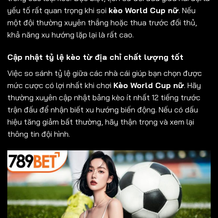
yếu tố rất quan trọng khi soi
kèo World Cup nữ
. Nếu
một đội thường xuyên thắng hoặc thua trước đối thủ,
khả năng xu hướng lặp lại là rất cao.
Cập nhật tỷ lệ kèo từ địa chỉ chất lượng tốt
Việc so sánh tỷ lệ giữa các nhà cái giúp bạn chọn được
mức cược có lợi nhất khi chơi
Kèo World Cup nữ
. Hãy
thường xuyên cập nhật bảng kèo ít nhất 12 tiếng trước
trận đấu để nhận biết xu hướng biến động. Nếu có dấu
hiệu tăng giảm bất thường, hãy thận trọng và xem lại
thông tin đội hình.