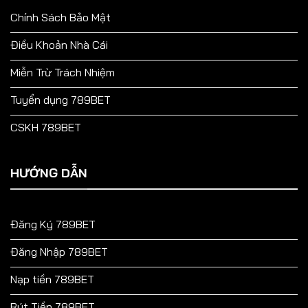
Chính Sách Bảo Mật
Điều Khoản Nhà Cái
Miễn Trừ Trách Nhiệm
Tuyển dụng 789BET
CSKH 789BET
HƯỚNG DẪN
Đăng Ký 789BET
Đăng Nhập 789BET
Nạp tiền 789BET
Rút Tiền 789BET