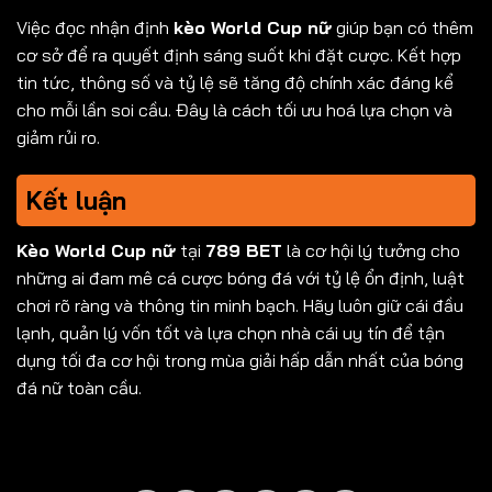
Việc đọc nhận định
kèo World Cup nữ
giúp bạn có thêm
cơ sở để ra quyết định sáng suốt khi đặt cược. Kết hợp
tin tức, thông số và tỷ lệ sẽ tăng độ chính xác đáng kể
cho mỗi lần soi cầu. Đây là cách tối ưu hoá lựa chọn và
giảm rủi ro.
Kết luận
Kèo World Cup nữ
tại
789 BET
là cơ hội lý tưởng cho
những ai đam mê cá cược bóng đá với tỷ lệ ổn định, luật
chơi rõ ràng và thông tin minh bạch. Hãy luôn giữ cái đầu
lạnh, quản lý vốn tốt và lựa chọn nhà cái uy tín để tận
dụng tối đa cơ hội trong mùa giải hấp dẫn nhất của bóng
đá nữ toàn cầu.