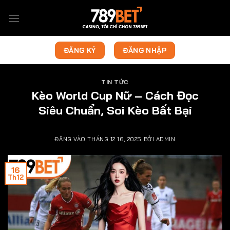
Bỏ
qua
nội
dung
ĐĂNG KÝ
ĐĂNG NHẬP
TIN TỨC
Kèo World Cup Nữ – Cách Đọc
Siêu Chuẩn, Soi Kèo Bất Bại
ĐĂNG VÀO
THÁNG 12 16, 2025
BỞI
ADMIN
16
Th12