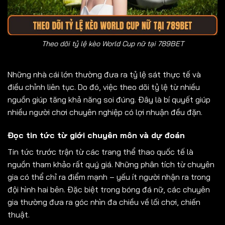
Theo dõi tỷ lệ kèo World Cup nữ tại 789BET
Những nhà cái lớn thường đưa ra tỷ lệ sát thực tế và
điều chỉnh liên tục. Do đó, việc theo dõi tỷ lệ từ nhiều
nguồn giúp tăng khả năng soi đúng. Đây là bí quyết giúp
nhiều người chơi chuyên nghiệp có lợi nhuận đều đặn.
Đọc tin tức từ giới chuyên môn và dự đoán
Tin tức trước trận từ các trang thể thao quốc tế là
nguồn tham khảo rất quý giá. Những phân tích từ chuyên
gia có thể chỉ ra điểm mạnh – yếu ít người nhận ra trong
đội hình hai bên. Đặc biệt trong bóng đá nữ, các chuyên
gia thường đưa ra góc nhìn đa chiều về lối chơi, chiến
thuật.