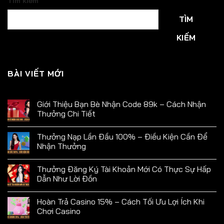
Tìm kiếm
TÌM
KIẾM
BÀI VIẾT MỚI
Giới Thiệu Bạn Bè Nhận Code 89k – Cách Nhận
Thưởng Chi Tiết
Thưởng Nạp Lần Đầu 100% – Điều Kiện Cần Để
Nhận Thưởng
Thưởng Đăng Ký Tài Khoản Mới Có Thực Sự Hấp
Dẫn Như Lời Đồn
Hoàn Trả Casino 15% – Cách Tối Ưu Lợi Ích Khi
Chơi Casino