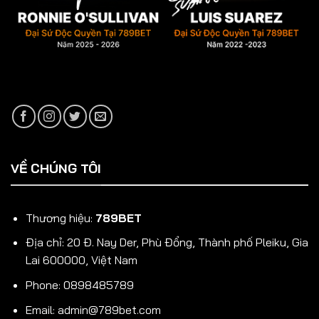
VỀ CHÚNG TÔI
Thương hiệu:
789BET
Địa chỉ: 20 Đ. Nay Der, Phù Đổng, Thành phố Pleiku, Gia
Lai 600000, Việt Nam
Phone: 0898485789
Email:
admin@789bet.com