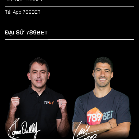
Tải App 789BET
ĐẠI SỨ 789BET