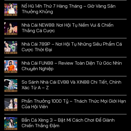
Nổ Hũ 14h Thứ 7 Hàng Tháng – Giờ Vàng Săn
Thưởng Khủng
Nhà Cái NEW88: Nơi Hội Tụ Niềm Vui & Chiến
Thắng Cá Cược
Nhà Cái 789P – Nơi Hội Tụ Những Siêu Phẩm Cá
Cược Thời Đại
Nhà Cái FUN88 – Review Toàn Diện Từ Góc Nhìn
Chuyên Nghiệp
So Sánh Nhà Cái EV88 Và XIN88 Chi Tiết, Chính
Xác Từ A – Z
Phần Thưởng 1000 Tỷ – Thách Thức Mọi Giới Hạn
Của Hội Viên
Bắn Cá Xèng 3 – Bật Mí Cách Chơi Để Giành
Chiến Thắng Đậm