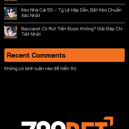
Kèo Nhà Cái 55 – Tỷ Lệ Hấp Dẫn, Bắt Kèo Chuẩn
Xác Nhất
Baccarat Có Rút Tiền Được Không? Giải Đáp Chi
Tiết Nhất
Recent Comments
Không có bình luận nào để hiển thị.