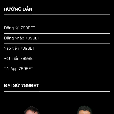
HƯỚNG DẪN
Đăng Ký 789BET
Đăng Nhập 789BET
Nạp tiền 789BET
Rút Tiền 789BET
Tải App 789BET
ĐẠI SỨ 789BET