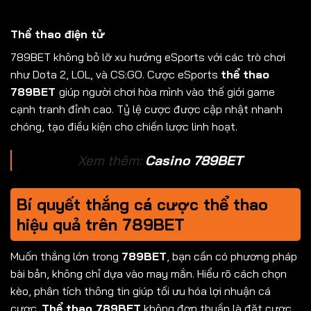
Thể thao điện tử
789BET không bỏ lỡ xu hướng eSports với các trò chơi
như Dota 2, LOL, và CS:GO. Cược eSports
thể thao
789BET
giúp người chơi hòa mình vào thế giới game
cạnh tranh đỉnh cao. Tỷ lệ cược được cập nhật nhanh
chóng, tạo điều kiện cho chiến lược linh hoạt.
Xem thêm:
Casino 789BET
Bí quyết thắng cá cược thể thao
hiệu quả trên 789BET
Muốn thắng lớn trong
789BET
, bạn cần có phương pháp
bài bản, không chỉ dựa vào may mắn. Hiểu rõ cách chọn
kèo, phân tích thông tin giúp tối ưu hóa lợi nhuận cá
cược.
Thể thao 789BET
không đơn thuần là đặt cược,