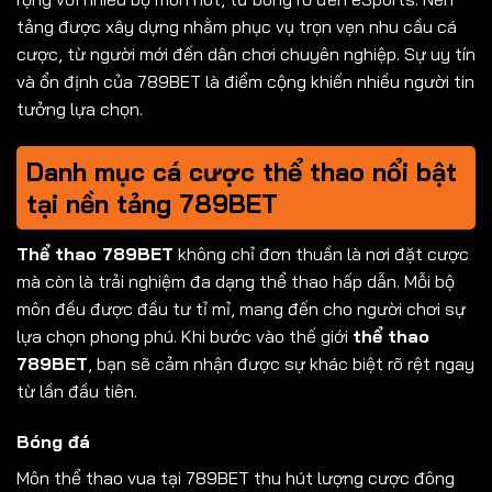
tảng được xây dựng nhằm phục vụ trọn vẹn nhu cầu cá
cược, từ người mới đến dân chơi chuyên nghiệp. Sự uy tín
và ổn định của 789BET là điểm cộng khiến nhiều người tin
tưởng lựa chọn.
Danh mục cá cược thể thao nổi bật
tại nền tảng 789BET
Thể thao 789BET
không chỉ đơn thuần là nơi đặt cược
mà còn là trải nghiệm đa dạng thể thao hấp dẫn. Mỗi bộ
môn đều được đầu tư tỉ mỉ, mang đến cho người chơi sự
lựa chọn phong phú. Khi bước vào thế giới
thể thao
789BET
, bạn sẽ cảm nhận được sự khác biệt rõ rệt ngay
từ lần đầu tiên.
Bóng đá
Môn thể thao vua tại 789BET thu hút lượng cược đông