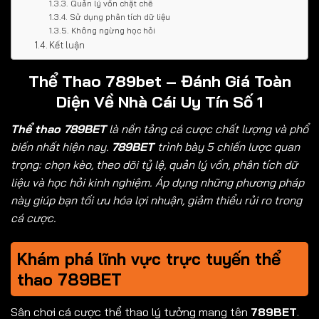
Quản lý vốn chặt chẽ
Sử dụng phân tích dữ liệu
Không ngừng học hỏi
Kết luận
Thể Thao 789bet – Đánh Giá Toàn
Diện Về Nhà Cái Uy Tín Số 1
Thể thao 789BET
là nền tảng cá cược chất lượng và phổ
biến nhất hiện nay.
789BET
trình bày 5 chiến lược quan
trọng: chọn kèo, theo dõi tỷ lệ, quản lý vốn, phân tích dữ
liệu và học hỏi kinh nghiệm. Áp dụng những phương pháp
này giúp bạn tối ưu hóa lợi nhuận, giảm thiểu rủi ro trong
cá cược.
Khám phá lĩnh vực trực tuyến thể
thao 789BET
Sân chơi cá cược thể thao lý tưởng mang tên
789BET
.