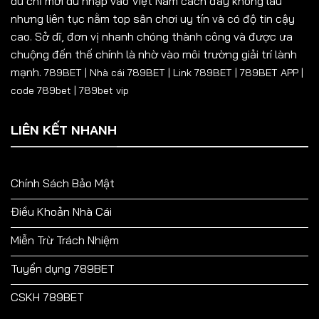
dù chỉ mới du nhập vào Việt Nam cách đây không lâu
nhưng liên tục nằm top sân chơi uy tín và có độ tin cậy
cao. Sở dĩ, đơn vị nhanh chóng thành công và được ưa
chuộng đến thế chính là nhờ vào môi trường giải trí lành
mạnh.
789BET | Nhà cái 789BET | Link 789BET | 789BET APP |
code 789bet | 789bet vip
LIÊN KẾT NHANH
Chính Sách Bảo Mật
Điều Khoản Nhà Cái
Miễn Trừ Trách Nhiệm
Tuyển dụng 789BET
CSKH 789BET