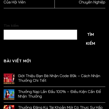
Của Hội Viên
Chuyên Nghiệp
Tìm kiếm
TÌM
KIẾM
BÀI VIẾT MỚI
Giới Thiệu Bạn Bè Nhận Code 89k – Cách Nhận
Thưởng Chi Tiết
Thưởng Nạp Lần Đầu 100% – Điều Kiện Cần Để
Nhận Thưởng
Thưởng Đăng Ký Tài Khoản Mới Có Thực Sự Hấp