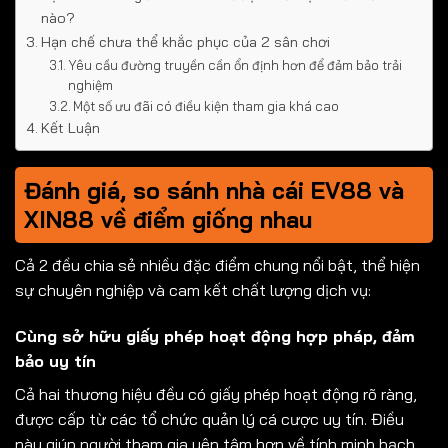
nào?
Hạn chế chưa thể khắc phục của 2 sân chơi
Yêu cầu đường truyền cần ổn định hơn để đảm bảo trải
nghiệm
Một số ưu đãi có điều kiện tham gia khá cao
Kết Luận
Đánh giá, so sánh nhà cái EV88 và
XIN88 về điểm giống nhau
Cả 2 đều chia sẻ nhiều đặc điểm chung nổi bật, thể hiện
sự chuyên nghiệp và cam kết chất lượng dịch vụ:
Cùng sở hữu giấy phép hoạt động hợp pháp, đảm
bảo uy tín
Cả hai thương hiệu đều có giấy phép hoạt động rõ ràng,
được cấp từ các tổ chức quản lý cá cược uy tín. Điều
này giúp người tham gia yên tâm hơn về tính minh bạch