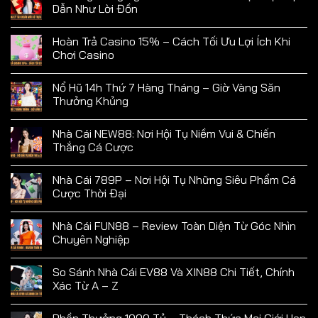
Dẫn Như Lời Đồn
Hoàn Trả Casino 15% – Cách Tối Ưu Lợi Ích Khi
Chơi Casino
Nổ Hũ 14h Thứ 7 Hàng Tháng – Giờ Vàng Săn
Thưởng Khủng
Nhà Cái NEW88: Nơi Hội Tụ Niềm Vui & Chiến
Thắng Cá Cược
Nhà Cái 789P – Nơi Hội Tụ Những Siêu Phẩm Cá
Cược Thời Đại
Nhà Cái FUN88 – Review Toàn Diện Từ Góc Nhìn
Chuyên Nghiệp
So Sánh Nhà Cái EV88 Và XIN88 Chi Tiết, Chính
Xác Từ A – Z