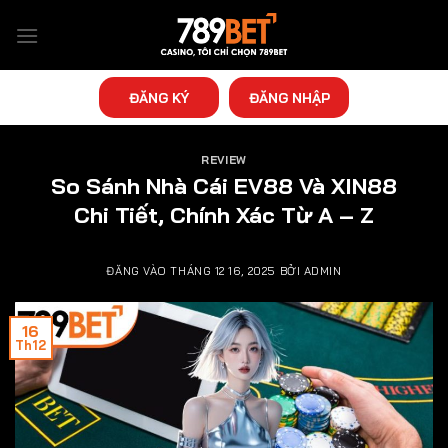
Bỏ
qua
nội
dung
ĐĂNG KÝ
ĐĂNG NHẬP
REVIEW
So Sánh Nhà Cái EV88 Và XIN88
Chi Tiết, Chính Xác Từ A – Z
ĐĂNG VÀO
THÁNG 12 16, 2025
BỞI
ADMIN
16
Th12