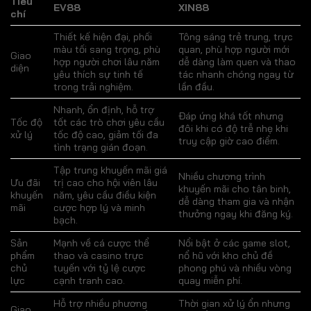
Tiêu
EV88
XIN88
chí
Thiết kế hiện đại, phối
Tông sáng trẻ trung, trực
màu tối sang trọng, phù
quan, phù hợp người mới
Giao
hợp người chơi lâu năm
dễ dàng làm quen và thao
diện
yêu thích sự tinh tế
tác nhanh chóng ngay từ
trong trải nghiệm.
lần đầu.
Nhanh, ổn định, hỗ trợ
Đáp ứng khá tốt nhưng
Tốc độ
tốt các trò chơi yêu cầu
đôi khi có độ trễ nhẹ khi
xử lý
tốc độ cao, giảm tối đa
truy cập giờ cao điểm.
tình trạng gián đoạn.
Tập trung khuyến mãi giá
Nhiều chương trình
Ưu đãi
trị cao cho hội viên lâu
khuyến mãi cho tân binh,
khuyến
năm, yêu cầu điều kiện
dễ dàng tham gia và nhận
mãi
cược hợp lý và minh
thưởng ngay khi đăng ký.
bạch.
Sản
Mạnh về cá cược thể
Nổi bật ở các game slot,
phẩm
thao và casino trực
nổ hũ với kho chủ đề
chủ
tuyến với tỷ lệ cược
phong phú và nhiều vòng
lực
cạnh tranh cao.
quay miễn phí.
Hỗ trợ nhiều phương
Thời gian xử lý ổn nhưng
Giao