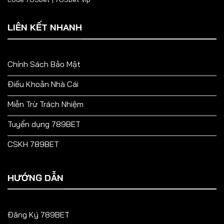
LIÊN KẾT NHANH
Chính Sách Bảo Mật
Điều Khoản Nhà Cái
Miễn Trừ Trách Nhiệm
Tuyển dụng 789BET
CSKH 789BET
HƯỚNG DẪN
Đăng Ký 789BET