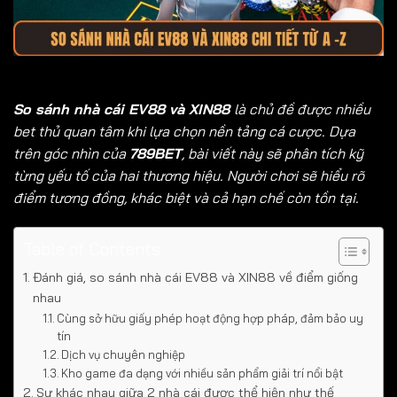
So sánh nhà cái EV88 và XIN88
là chủ đề được nhiều
bet thủ quan tâm khi lựa chọn nền tảng cá cược. Dựa
trên góc nhìn của
789BET
, bài viết này sẽ phân tích kỹ
từng yếu tố của hai thương hiệu. Người chơi sẽ hiểu rõ
điểm tương đồng, khác biệt và cả hạn chế còn tồn tại.
Table of Contents
Đánh giá, so sánh nhà cái EV88 và XIN88 về điểm giống
nhau
Cùng sở hữu giấy phép hoạt động hợp pháp, đảm bảo uy
tín
Dịch vụ chuyên nghiệp
Kho game đa dạng với nhiều sản phẩm giải trí nổi bật
Sự khác nhau giữa 2 nhà cái được thể hiện như thế