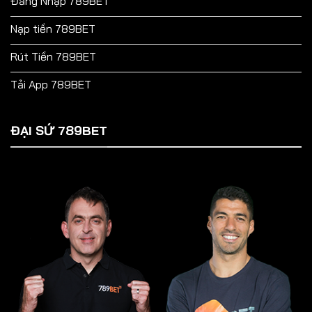
Đăng Nhập 789BET
Nạp tiền 789BET
Rút Tiền 789BET
Tải App 789BET
ĐẠI SỨ 789BET