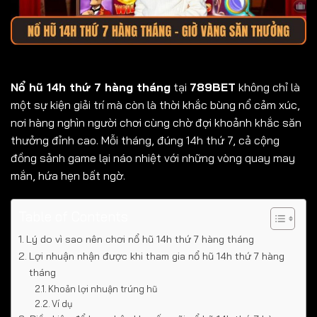
Nổ hũ 14h thứ 7 hàng tháng
tại
789BET
không chỉ là
một sự kiện giải trí mà còn là thời khắc bùng nổ cảm xúc,
nơi hàng nghìn người chơi cùng chờ đợi khoảnh khắc săn
thưởng đỉnh cao. Mỗi tháng, đúng 14h thứ 7, cả cộng
đồng sảnh game lại náo nhiệt với những vòng quay may
mắn, hứa hẹn bất ngờ.
Table of Contents
Lý do vì sao nên chơi nổ hũ 14h thứ 7 hàng tháng
Lợi nhuận nhận được khi tham gia nổ hũ 14h thứ 7 hàng
tháng
Khoản lợi nhuận trúng hũ
Ví dụ