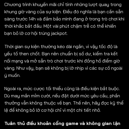
Chương trình khuyến mãi chỉ tính những lượt quay trong
khung giờ vàng của sự kiện. Điều đó nghĩa là bạn cần sẵn
sàng trước 14h và đảm bảo mình đang ở trong trò chơi khi
thời khắc bắt đầu. Một vài phút chậm trễ có thể khiến
bạn bỏ lỡ cơ hội trúng jackpot.
Thời gian sự kiện thường kéo dài ngắn, vì vậy tốc độ là
yếu tố then chốt. Bạn nên chuẩn bị số dư, kiểm tra kết
nối mạng và mở sẵn trò chơi trước khi đồng hồ điểm giờ
vàng. Như vậy, bạn sẽ không bị lỡ nhịp vì các sự cố ngoài
ý muốn.
Ngoài ra, mức cược tối thiểu cũng là điều kiện bắt buộc.
Dù may mắn mỉm cười, nếu đặt dưới mức yêu cầu, phần
thưởng vẫn không thuộc về bạn. Thế nên, hãy đọc kỹ thể
lệ để không bỏ lỡ cơ hội chỉ vì một chi tiết nhỏ.
Tuân thủ điều khoản cổng game và không gian lận