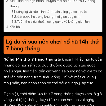
Điều kiện để bạn nhận khuyến mãi nổ hũ 14h thứ 7 hàng
tháng
Đăng ký và xác minh tài khoản cổng game hợp lệ
Đặt cược hũ trong khung thời gian quy định
Tuân thủ điều khoản cổng game và không gian lận
Kết bài
Lý do vì sao nên chơi nổ hũ 14h thứ
7 hàng tháng
Nổ hũ 14h thứ 7 hàng tháng
là khoảnh khắc hội tụ của
những cơ hội hiếm có. Quỹ thưởng được tích lũy suốt
nhiều ngày liên tiếp, đến giờ vàng sẽ bùng nổ với giá trị có
thể lên đến hàng trăm triệu đồng. Chỉ với một cú quay
may mắn, bạn hoàn toàn có thể đổi đời ngay lập tức.
Đặc biệt, thời điểm 14h thứ 7 hàng tháng được xem là giờ
vàng với tỷ lệ thắng được tối ưu cao hơn so với ngày
thường. Điều này đồng nghĩa rằng mỗi lượt quay đều