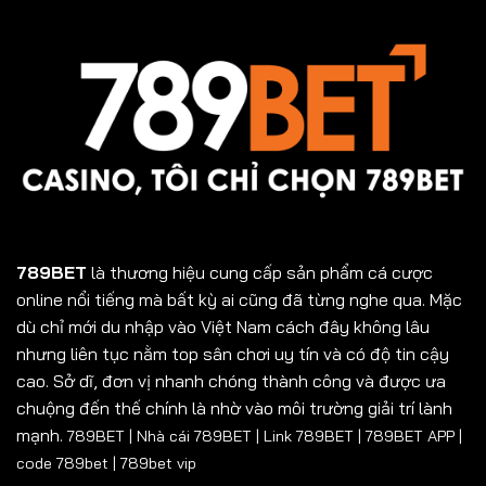
789BET
là thương hiệu cung cấp sản phẩm cá cược
online nổi tiếng mà bất kỳ ai cũng đã từng nghe qua. Mặc
dù chỉ mới du nhập vào Việt Nam cách đây không lâu
nhưng liên tục nằm top sân chơi uy tín và có độ tin cậy
cao. Sở dĩ, đơn vị nhanh chóng thành công và được ưa
chuộng đến thế chính là nhờ vào môi trường giải trí lành
mạnh.
789BET | Nhà cái 789BET | Link 789BET | 789BET APP |
code 789bet | 789bet vip