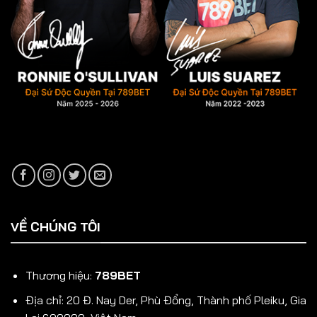
VỀ CHÚNG TÔI
Thương hiệu:
789BET
Địa chỉ: 20 Đ. Nay Der, Phù Đổng, Thành phố Pleiku, Gia