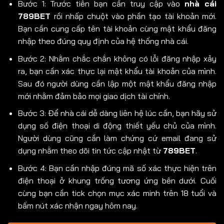
Bước 1: Trước tiên bạn cần truy cập vào
nhà cái
789BET
rồi nhấp chuột vào phần tạo tài khoản mới.
Bạn cần cung cấp tên tài khoản cùng mật khẩu đăng
nhập theo đúng quy định của hệ thống nhà cái.
Bước 2: Nhằm chắc chắn không có lỗi đăng nhập xảy
ra, bạn cần xác thực lại mật khẩu tài khoản của mình.
Sau đó người dùng cần lập một mật khẩu đăng nhập
mới nhằm đảm bảo mọi giao dịch tài chính.
Bước 3: Để nhà cái dễ dàng liên hệ lúc cần, bạn hãy sử
dụng số điện thoại di động thiết yếu chủ của mình.
Người dùng cũng cần làm chứng cứ email đang sử
dụng nhằm theo dõi tin tức cập nhật từ
789BET
.
Bước 4: Bạn cần nhập đúng mã số xác thực hiện trên
điện thoại ở khung trống tương ứng bên dưới. Cuối
cùng bạn cần tick chọn mục xác minh trên 18 tuổi và
bấm nút xác nhận ngay hôm nay.