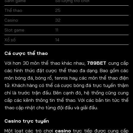
Sảnh game
Số lượng trò chơi
Thể thao
25
Casino
32
Slot game
11
Xổ số
14
Cá cược thể thao
Với hơn 30 môn thể thao khác nhau,
789BET
cung cấp
các hình thức đặt cược thể thao đa dạng. Bao gồm các
môn bóng đá, bóng rổ, tennis hay các môn thể thao điện
tử. Khách hàng có thể cá cược bóng đá trực tuyến thậm
chí là trước trận đấu. Bên cạnh đó, hệ thống cũng cung
cấp các kênh thông tin thể thao. Với các bản tin tức thể
thao cập nhật cho từng đội đấu và giải đấu.
Casino trực tuyến
Một loạt các trò chơi
casino
trực tiếp được cung cấp