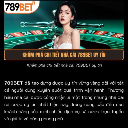
Khám phá chi tiết nhà cái 789BET uy tín
789BET
đã tạo dựng được uy tín vững vàng đối với tất
cả người dùng xuyên suốt quá trình vận hành. Thương
hiệu nhà cái được công nhận là một trong những nhà cái
cá cược uy tín nhất hiện nay. Trang cung cấp đến các
khách hàng của mình nhiều dịch vụ cá cược trực tuyến
và giải trí vô cùng phong phú.