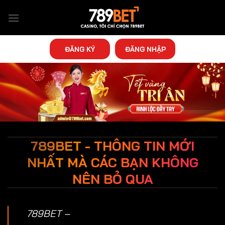
Bỏ
qua
nội
dung
ĐĂNG KÝ
ĐĂNG NHẬP
789BET - THÔNG TIN MỚI
NHẤT MÀ CÁC BẠN KHÔNG
NÊN BỎ QUA
789BET –