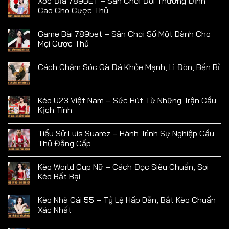
Xóc Đĩa 789BET – Sân Chơi Đổi Thưởng Đỉnh
Cao Cho Cược Thủ
Game Bài 789bet – Sân Chơi Số Một Dành Cho
Mọi Cược Thủ
Cách Chăm Sóc Gà Đá Khỏe Mạnh, Lì Đòn, Bền Bỉ
Kèo U23 Việt Nam – Sức Hút Từ Những Trận Cầu
Kịch Tính
Tiểu Sử Luis Suarez – Hành Trình Sự Nghiệp Cầu
Thủ Đẳng Cấp
Kèo World Cup Nữ – Cách Đọc Siêu Chuẩn, Soi
Kèo Bất Bại
Kèo Nhà Cái 55 – Tỷ Lệ Hấp Dẫn, Bắt Kèo Chuẩn
Xác Nhất