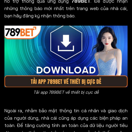
hỗ trợ thông qua ứng dụng
789BET
. Để được nhận
những thông báo mới nhất trên trang web của nhà cái,
bạn hãy đăng ký nhận thông báo.
Tải app 789BET về thiết bị cực dễ
Ngoài ra, nhằm bảo mật thông tin cá nhân và giao dịch
của người dùng, nhà cái cũng áp dụng các biện pháp an
toàn. Để tăng cường tính an toàn của dữ liệu người tiêu