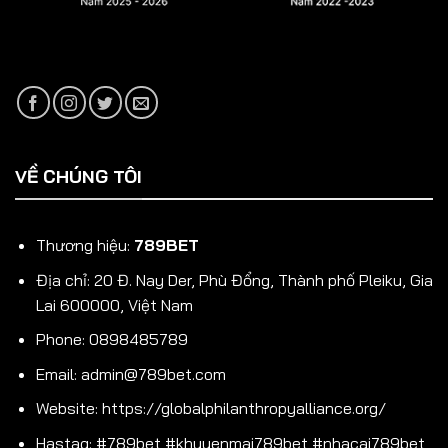
VỀ CHÚNG TÔI
Thương hiệu:
789BET
Địa chỉ: 20 Đ. Nay Der, Phù Đổng, Thành phố Pleiku, Gia
Lai 600000, Việt Nam
Phone: 0898485789
Email:
admin@789bet.com
Website: https://globalphilanthropyalliance.org/
Hastag: #789bet #khuyenmai789bet #nhacai789bet