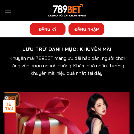
Bỏ
qua
nội
dung
ĐĂNG KÝ
ĐĂNG NHẬP
LƯU TRỮ DANH MỤC:
KHUYẾN MÃI
Khuyến mãi 789BET mang ưu đãi hấp dẫn, người chơi
tăng vốn cược nhanh chóng. Khám phá nhận thưởng
khuyến mãi hiệu quả nhất tại đây.
16
Th12