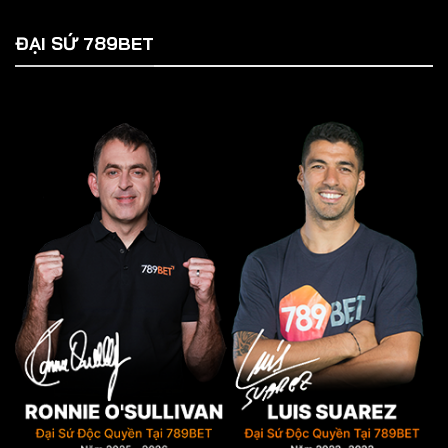
ĐẠI SỨ 789BET