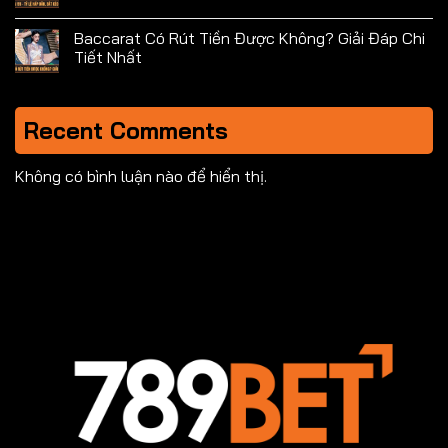
Baccarat Có Rút Tiền Được Không? Giải Đáp Chi
Tiết Nhất
Recent Comments
Không có bình luận nào để hiển thị.