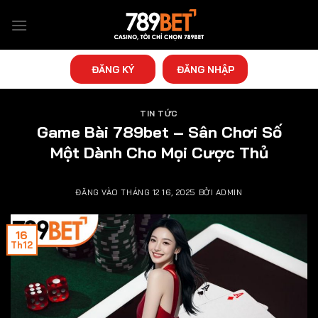
Bỏ
qua
nội
dung
ĐĂNG KÝ
ĐĂNG NHẬP
TIN TỨC
Game Bài 789bet – Sân Chơi Số
Một Dành Cho Mọi Cược Thủ
ĐĂNG VÀO
THÁNG 12 16, 2025
BỞI
ADMIN
16
Th12