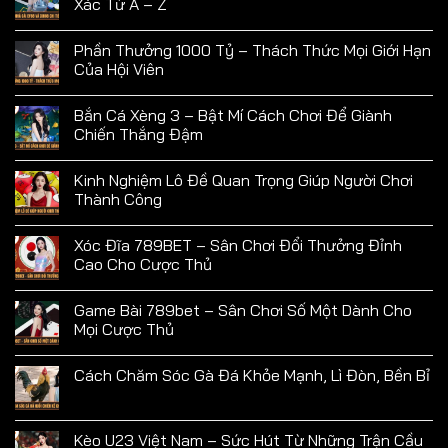
Xác Từ A – Z
Phần Thưởng 1000 Tỷ – Thách Thức Mọi Giới Hạn
Của Hội Viên
Bắn Cá Xèng 3 – Bật Mí Cách Chơi Để Giành
Chiến Thắng Đậm
Kinh Nghiệm Lô Đề Quan Trọng Giúp Người Chơi
Thành Công
Xóc Đĩa 789BET – Sân Chơi Đổi Thưởng Đỉnh
Cao Cho Cược Thủ
Game Bài 789bet – Sân Chơi Số Một Dành Cho
Mọi Cược Thủ
Cách Chăm Sóc Gà Đá Khỏe Mạnh, Lì Đòn, Bền Bỉ
Kèo U23 Việt Nam – Sức Hút Từ Những Trận Cầu