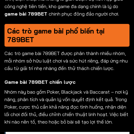
công nghệ tiên tiến, kho game đa dạng chính là lý do
game bài 789BET
chinh phục đông đảo người chơi.
Các trò game bài phổ biến tại
789BET
Các trò game bài 789BET được phân thành nhiều nhóm,
mỗi nhóm sở hữu luật chơi và sức hút riêng, đáp ứng nhu
cầu từ giải trí nhẹ nhàng đến thử thách chiến lược.
Game bài 789BET chiến lược
Nhóm này bao gồm Poker, Blackjack và Baccarat – nơi kỹ
năng, phân tích và quản lý vốn quyết định kết quả. Trong
Poker, cược thủ cần khả năng đọc tình huống, nhận diện
lối chơi đối thủ, điều chỉnh chiến thuật linh hoạt. Việc biết
khi nào nên tố, theo hoặc bỏ bài sẽ tạo lợi thế lớn.