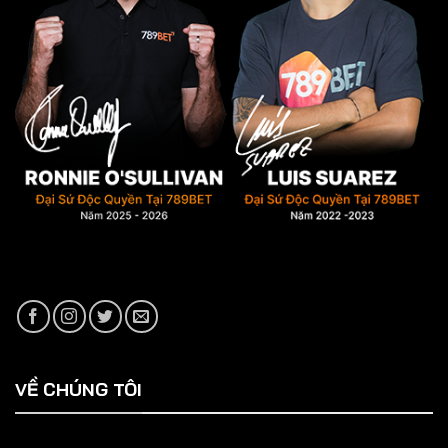
VỀ CHÚNG TÔI