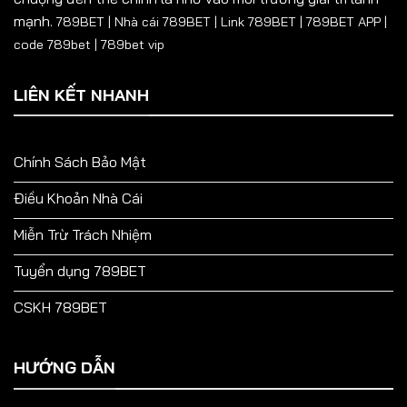
mạnh.
789BET | Nhà cái 789BET | Link 789BET | 789BET APP |
code 789bet | 789bet vip
LIÊN KẾT NHANH
Chính Sách Bảo Mật
Điều Khoản Nhà Cái
Miễn Trừ Trách Nhiệm
Tuyển dụng 789BET
CSKH 789BET
HƯỚNG DẪN