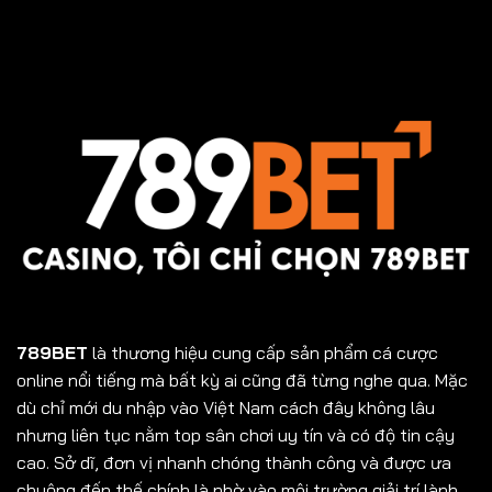
789BET
là thương hiệu cung cấp sản phẩm cá cược
online nổi tiếng mà bất kỳ ai cũng đã từng nghe qua. Mặc
dù chỉ mới du nhập vào Việt Nam cách đây không lâu
nhưng liên tục nằm top sân chơi uy tín và có độ tin cậy
cao. Sở dĩ, đơn vị nhanh chóng thành công và được ưa
chuộng đến thế chính là nhờ vào môi trường giải trí lành