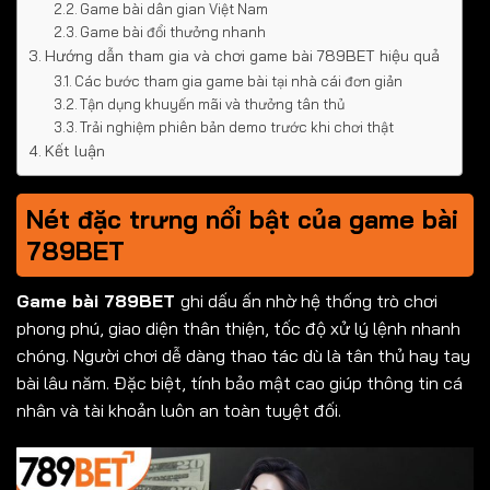
Game bài dân gian Việt Nam
Game bài đổi thưởng nhanh
Hướng dẫn tham gia và chơi game bài 789BET hiệu quả
Các bước tham gia game bài tại nhà cái đơn giản
Tận dụng khuyến mãi và thưởng tân thủ
Trải nghiệm phiên bản demo trước khi chơi thật
Kết luận
Nét đặc trưng nổi bật của game bài
789BET
Game bài 789BET
ghi dấu ấn nhờ hệ thống trò chơi
phong phú, giao diện thân thiện, tốc độ xử lý lệnh nhanh
chóng. Người chơi dễ dàng thao tác dù là tân thủ hay tay
bài lâu năm. Đặc biệt, tính bảo mật cao giúp thông tin cá
nhân và tài khoản luôn an toàn tuyệt đối.