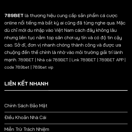
789BET
là thương hiệu cung cấp sản phẩm cá cược
online nổi tiếng mà bất kỳ ai cũng đã từng nghe qua. Mặc
dù chỉ mới du nhập vào Việt Nam cách đây không lâu
nhưng liên tục nằm top sân chơi uy tín và có độ tin cậy
cao. Sở dĩ, đơn vị nhanh chóng thành công và được ưa
chuộng đến thế chính là nhờ vào môi trường giải trí lành
mạnh.
789BET | Nhà cái 789BET | Link 789BET | 789BET APP |
code 789bet | 789bet vip
LIÊN KẾT NHANH
Chính Sách Bảo Mật
Điều Khoản Nhà Cái
Miễn Trừ Trách Nhiệm