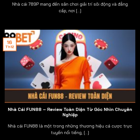
Nhà cái 789P mang đến sân chơi giải trí sôi động và đẳng
cấp, nơi [...]
16
Th12
Nhà Cái FUN88 – Review Toàn Diện Từ Góc Nhìn Chuyên
Nghiệp
Nhà cái FUN88 là một trong những thương hiệu cá cược trực
tuyến nổi tiếng, [...]