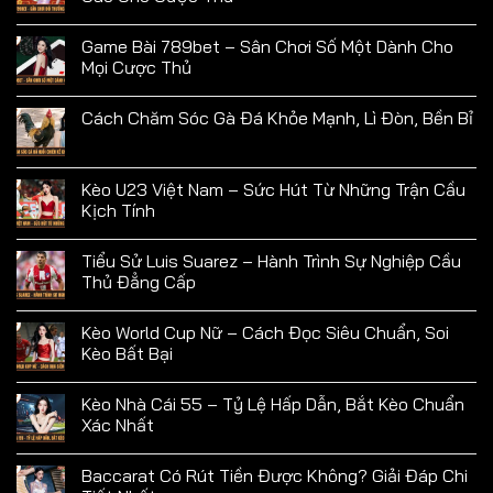
Game Bài 789bet – Sân Chơi Số Một Dành Cho
Mọi Cược Thủ
Cách Chăm Sóc Gà Đá Khỏe Mạnh, Lì Đòn, Bền Bỉ
Kèo U23 Việt Nam – Sức Hút Từ Những Trận Cầu
Kịch Tính
Tiểu Sử Luis Suarez – Hành Trình Sự Nghiệp Cầu
Thủ Đẳng Cấp
Kèo World Cup Nữ – Cách Đọc Siêu Chuẩn, Soi
Kèo Bất Bại
Kèo Nhà Cái 55 – Tỷ Lệ Hấp Dẫn, Bắt Kèo Chuẩn
Xác Nhất
Baccarat Có Rút Tiền Được Không? Giải Đáp Chi