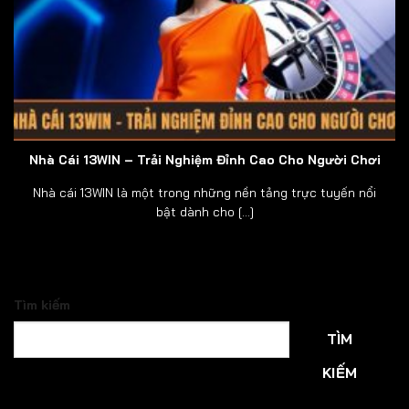
Nhà Cái 13WIN – Trải Nghiệm Đỉnh Cao Cho Người Chơi
Nhà cái 13WIN là một trong những nền tảng trực tuyến nổi
bật dành cho [...]
Tìm kiếm
TÌM
KIẾM