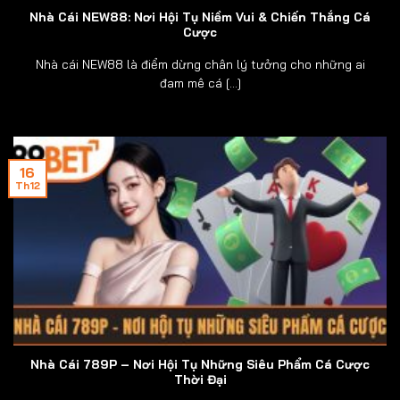
Nhà Cái NEW88: Nơi Hội Tụ Niềm Vui & Chiến Thắng Cá
Cược
Nhà cái NEW88 là điểm dừng chân lý tưởng cho những ai
đam mê cá [...]
16
Th12
Nhà Cái 789P – Nơi Hội Tụ Những Siêu Phẩm Cá Cược
Thời Đại