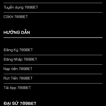
Tuyển dụng 789BET
CSKH 789BET
HƯỚNG DẪN
Đăng Ký 789BET
Đăng Nhập 789BET
Nạp tiền 789BET
Rút Tiền 789BET
Tải App 789BET
ĐẠI SỨ 789BET