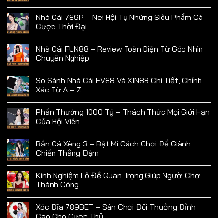
Nhà Cái 789P – Nơi Hội Tụ Những Siêu Phẩm Cá
Cược Thời Đại
Nhà Cái FUN88 – Review Toàn Diện Từ Góc Nhìn
Chuyên Nghiệp
So Sánh Nhà Cái EV88 Và XIN88 Chi Tiết, Chính
Xác Từ A – Z
Phần Thưởng 1000 Tỷ – Thách Thức Mọi Giới Hạn
Của Hội Viên
Bắn Cá Xèng 3 – Bật Mí Cách Chơi Để Giành
Chiến Thắng Đậm
Kinh Nghiệm Lô Đề Quan Trọng Giúp Người Chơi
Thành Công
Xóc Đĩa 789BET – Sân Chơi Đổi Thưởng Đỉnh
Cao Cho Cược Thủ