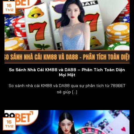
16
Th12
So Sánh Nhà Cái KM88 và DA88 – Phân Tích Toàn Diện
Mọi Mặt
So sánh nhà cái KM88 và DA88 qua sự phân tích từ 789BET
sẽ giúp [...]
16
Th12